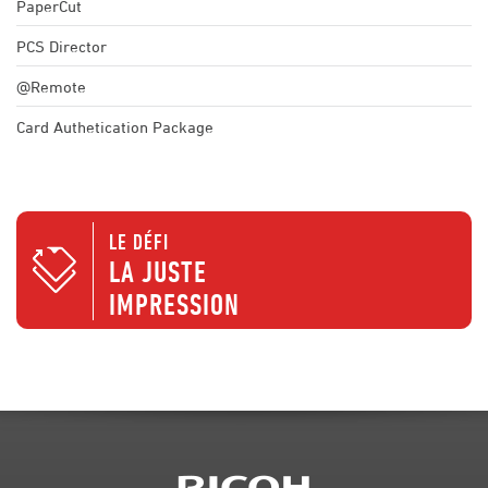
PaperCut
PCS Director
@Remote
Card Authetication Package
LE DÉFI
LA JUSTE
IMPRESSION