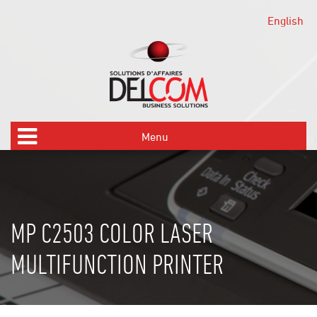
English
Menu
Équipements
Solutions
MP C2503 COLOR LASER
Support
MULTIFUNCTION PRINTER
Équipe
À propos